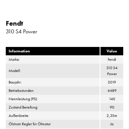
Fendt
310 S4 Power
Information
Value
Marke:
Fendt
310 S4
Modell:
Power
Baujahr:
2019
Betriebsstunden:
4489
Nennleistung (PS):
140
Zustand Bereifung:
90
Außenbreite:
2,35m
Ölstrom Regler für Ölmotor
Ja