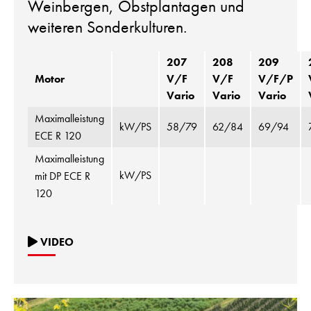
Weinbergen, Obstplantagen und
weiteren Sonderkulturen.
207
208
209
Motor
V/F
V/F
V/F/P
Vario
Vario
Vario
Maximalleistung
kW/PS
58/79
62/84
69/94
ECE R 120
Maximalleistung
kW/PS
mit DP ECE R
120
VIDEO